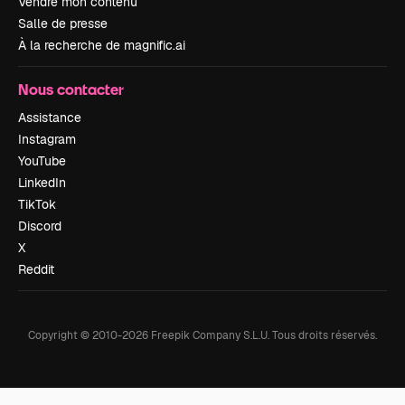
Vendre mon contenu
Salle de presse
À la recherche de magnific.ai
Nous contacter
Assistance
Instagram
YouTube
LinkedIn
TikTok
Discord
X
Reddit
Copyright © 2010-
2026
Freepik Company S.L.U.
Tous droits réservés
.