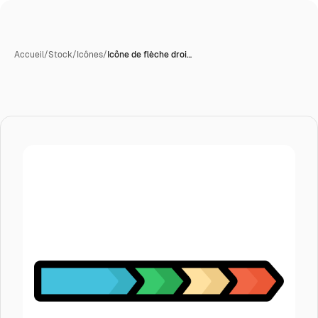
Accueil
/
Stock
/
Icônes
/
Icône de flèche droi…