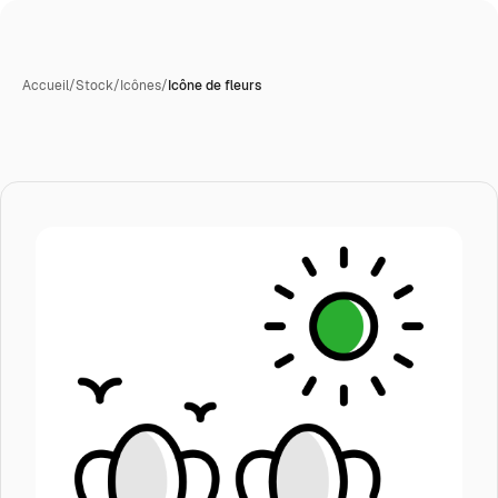
Accueil
/
Stock
/
Icônes
/
Icône de fleurs