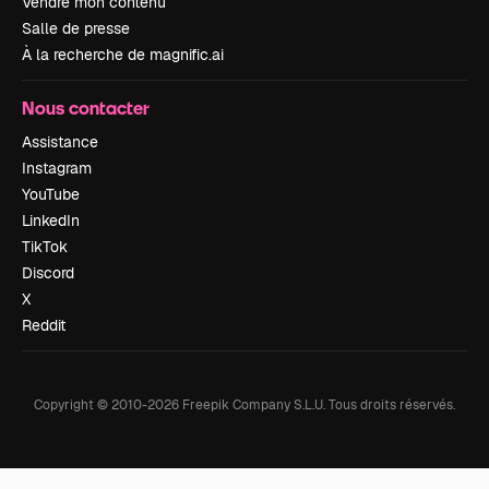
Vendre mon contenu
Salle de presse
À la recherche de magnific.ai
Nous contacter
Assistance
Instagram
YouTube
LinkedIn
TikTok
Discord
X
Reddit
Copyright © 2010-
2026
Freepik Company S.L.U.
Tous droits réservés
.