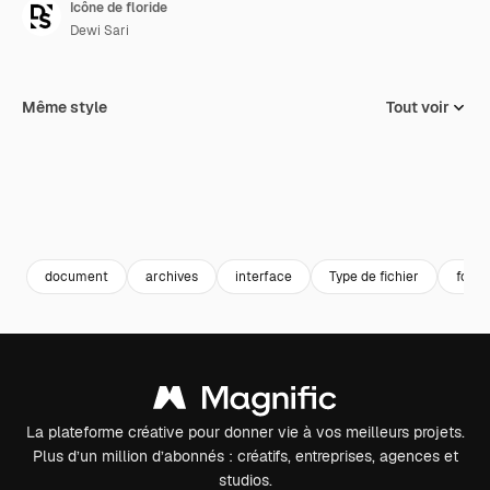
Icône de floride
Dewi Sari
Même style
Tout voir
document
archives
interface
Type de fichier
forma
La plateforme créative pour donner vie à vos meilleurs projets.
Plus d’un million d’abonnés : créatifs, entreprises, agences et
studios.