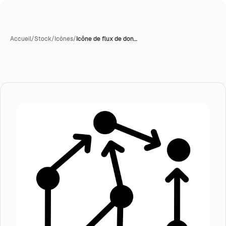
Accueil
/
Stock
/
Icônes
/
Icône de flux de don…