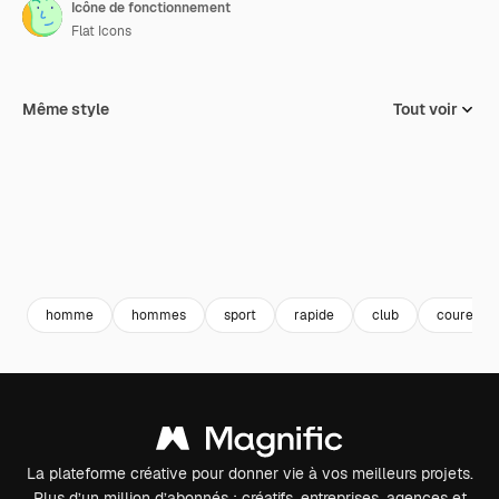
Icône de fonctionnement
Flat Icons
Même style
Tout voir
homme
hommes
sport
rapide
club
coureur
La plateforme créative pour donner vie à vos meilleurs projets.
Plus d’un million d’abonnés : créatifs, entreprises, agences et