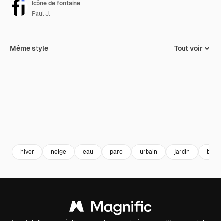
Icône de fontaine
Paul J.
Même style
Tout voir
hiver
neige
eau
parc
urbain
jardin
bâti