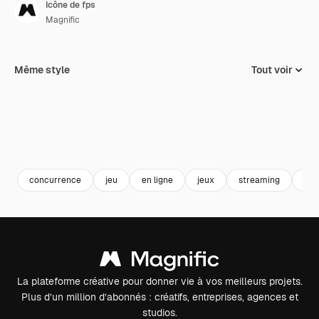
Icône de fps
Magnific
Même style
Tout voir
concurrence
jeu
en ligne
jeux
streaming
esp
La plateforme créative pour donner vie à vos meilleurs projets.
Plus d’un million d’abonnés : créatifs, entreprises, agences et
studios.