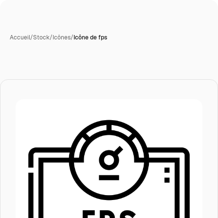
Accueil
/
Stock
/
Icônes
/
Icône de fps