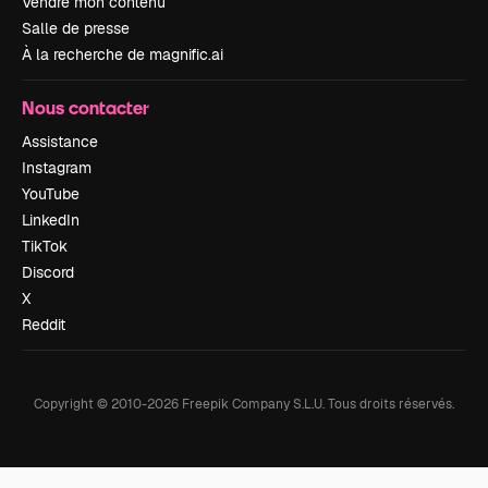
Vendre mon contenu
Salle de presse
À la recherche de magnific.ai
Nous contacter
Assistance
Instagram
YouTube
LinkedIn
TikTok
Discord
X
Reddit
Copyright © 2010-
2026
Freepik Company S.L.U.
Tous droits réservés
.