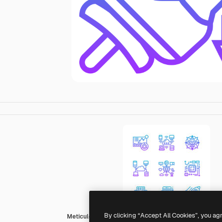
By clicking “Accept All Cookies”, you ag
Meticulous Gradient