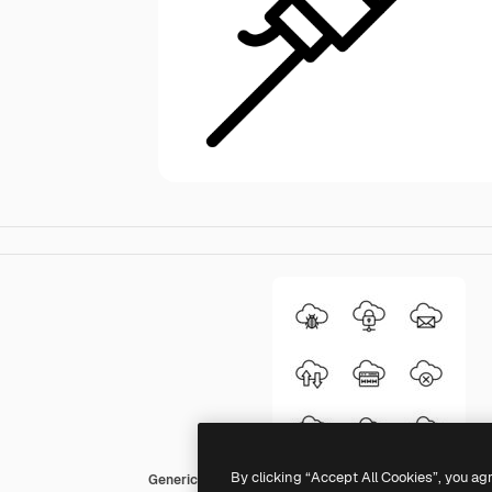
By clicking “Accept All Cookies”, you ag
Generic outline