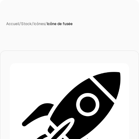
Accueil
/
Stock
/
Icônes
/
Icône de fusée