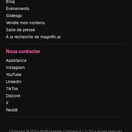
Blog
Événements
Slidesgo
Vendre mon contenu
Salle de presse
À la recherche de magnific.ai
Nous contacter
Assistance
Instagram
YouTube
LinkedIn
TikTok
Discord
X
Reddit
Copyright © 2010-
2026
Freepik Company S.L.U.
Tous droits réservés
.