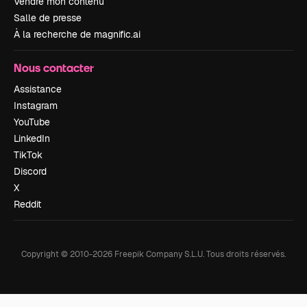
Vendre mon contenu
Salle de presse
À la recherche de magnific.ai
Nous contacter
Assistance
Instagram
YouTube
LinkedIn
TikTok
Discord
X
Reddit
Copyright © 2010-
2026
Freepik Company S.L.U.
Tous droits réservés
.