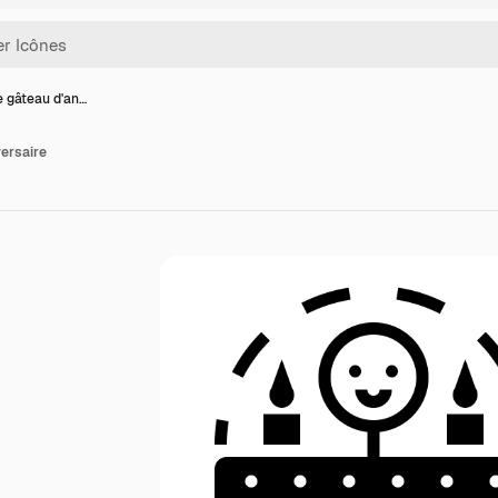
e gâteau d'an…
versaire