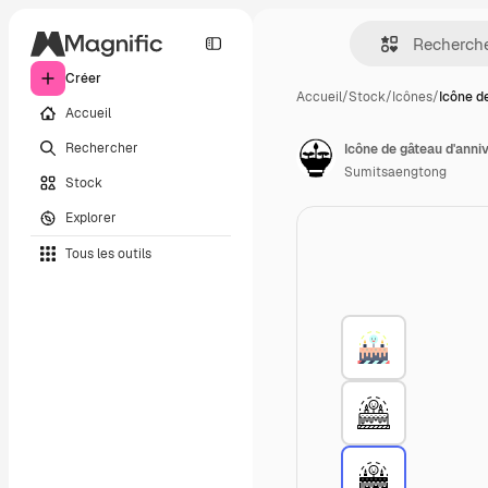
Créer
Accueil
/
Stock
/
Icônes
/
Icône d
Accueil
Rechercher
Icône de gâteau d'anni
Sumitsaengtong
Stock
Explorer
Tous les outils