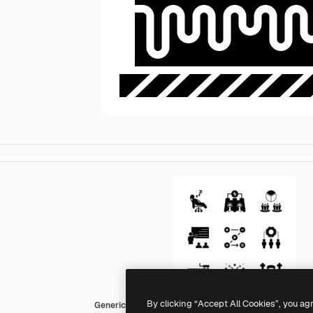
By clicking “Accept All Cookies”, you ag
Generic Glyph