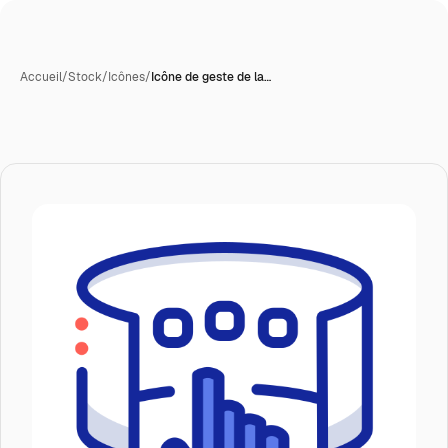
Accueil
/
Stock
/
Icônes
/
Icône de geste de la…