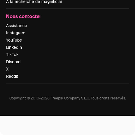
À la recherche de magnific.ai
Nous contacter
Assistance
Instagram
YouTube
LinkedIn
TikTok
Discord
X
Reddit
Copyright © 2010-
2026
Freepik Company S.L.U.
Tous droits réservés
.