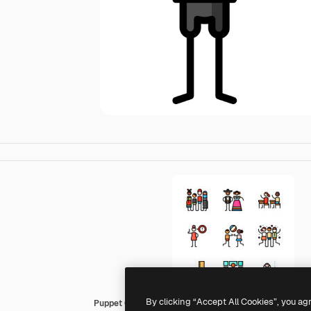
By clicking “Accept All Cookies”, you ag
Puppet Characters Lineal Color