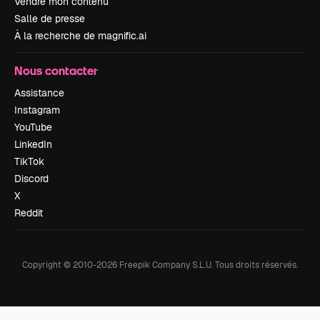
Vendre mon contenu
Salle de presse
À la recherche de magnific.ai
Nous contacter
Assistance
Instagram
YouTube
LinkedIn
TikTok
Discord
X
Reddit
Copyright © 2010-
2026
Freepik Company S.L.U.
Tous droits réservés
.