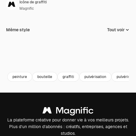
Icône de graffiti
Magnific
Même style
Tout voir
peinture
bouteille
graffiti
pulvérisation
pulvérisati
La plateforme créative pour donner vie à vos meilleurs projets.
Plus d’un million d’abonnés : créatifs, entreprises, agences et
studios.