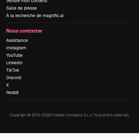
Vendre mon contenu
Salle de presse
À la recherche de magnific.ai
Nous contacter
Assistance
Instagram
YouTube
LinkedIn
TikTok
Discord
X
Reddit
Copyright © 2010-
2026
Freepik Company S.L.U.
Tous droits réservés
.