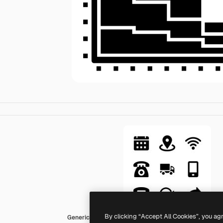
By clicking “Accept All Cookies”, you ag
Generic Glyph