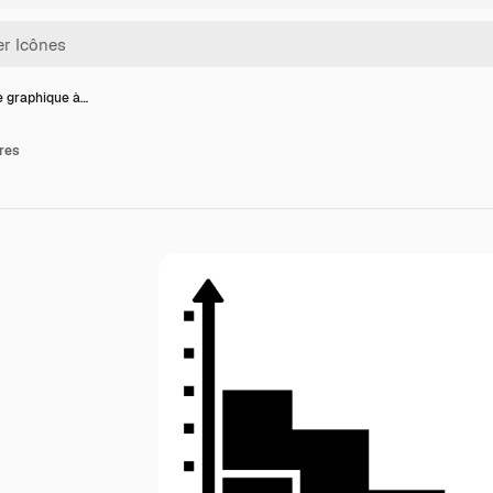
e graphique à…
ires