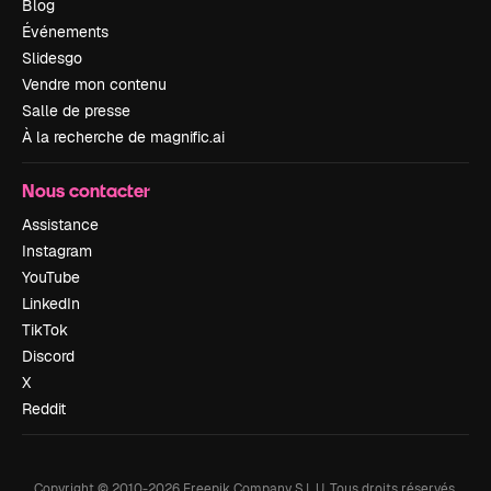
Blog
Événements
Slidesgo
Vendre mon contenu
Salle de presse
À la recherche de magnific.ai
Nous contacter
Assistance
Instagram
YouTube
LinkedIn
TikTok
Discord
X
Reddit
Copyright © 2010-
2026
Freepik Company S.L.U.
Tous droits réservés
.