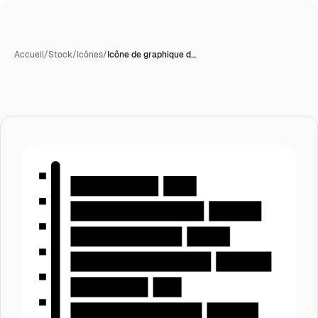
Accueil
/
Stock
/
Icônes
/
Icône de graphique d…