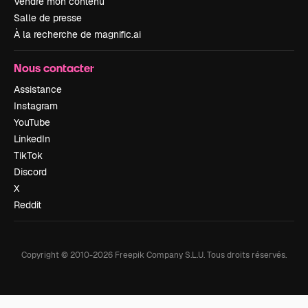
Vendre mon contenu
Salle de presse
À la recherche de magnific.ai
Nous contacter
Assistance
Instagram
YouTube
LinkedIn
TikTok
Discord
X
Reddit
Copyright © 2010-
2026
Freepik Company S.L.U.
Tous droits réservés
.