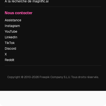
À la recherche de magnific.ai
Nous contacter
Assistance
Instagram
YouTube
LinkedIn
TikTok
Discord
X
Reddit
Copyright © 2010-
2026
Freepik Company S.L.U.
Tous droits réservés
.