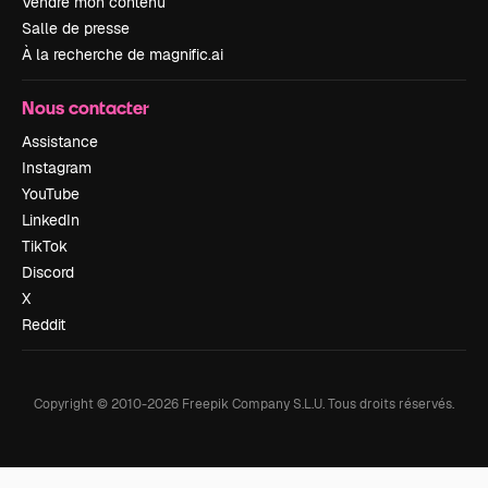
Vendre mon contenu
Salle de presse
À la recherche de magnific.ai
Nous contacter
Assistance
Instagram
YouTube
LinkedIn
TikTok
Discord
X
Reddit
Copyright © 2010-
2026
Freepik Company S.L.U.
Tous droits réservés
.