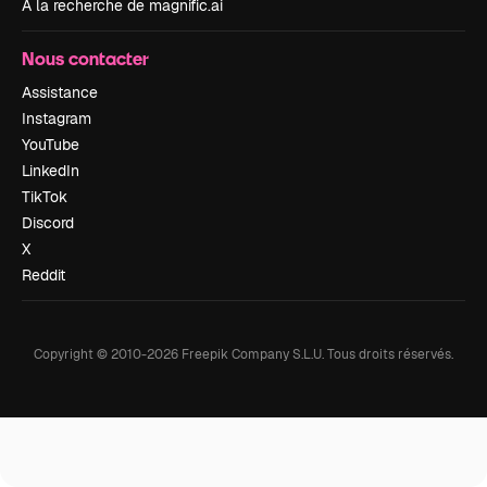
À la recherche de magnific.ai
Nous contacter
Assistance
Instagram
YouTube
LinkedIn
TikTok
Discord
X
Reddit
Copyright © 2010-
2026
Freepik Company S.L.U.
Tous droits réservés
.