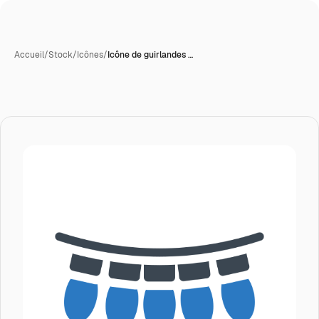
Accueil
/
Stock
/
Icônes
/
Icône de guirlandes …