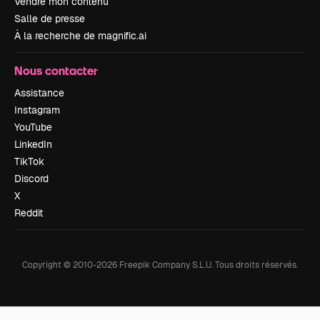
Vendre mon contenu
Salle de presse
À la recherche de magnific.ai
Nous contacter
Assistance
Instagram
YouTube
LinkedIn
TikTok
Discord
X
Reddit
Copyright © 2010-
2026
Freepik Company S.L.U.
Tous droits réservés
.