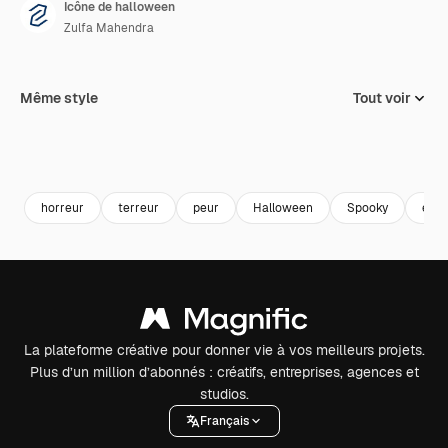
Icône de halloween
Zulfa Mahendra
Même style
Tout voir
horreur
terreur
peur
Halloween
Spooky
effr
La plateforme créative pour donner vie à vos meilleurs projets.
Plus d’un million d’abonnés : créatifs, entreprises, agences et
studios.
Français