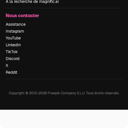
À la recherche de magnific.ai
Nous contacter
Assistance
Instagram
YouTube
LinkedIn
TikTok
Discord
X
Reddit
Copyright © 2010-
2026
Freepik Company S.L.U.
Tous droits réservés
.