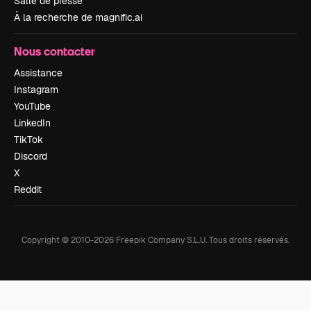
Salle de presse
À la recherche de magnific.ai
Nous contacter
Assistance
Instagram
YouTube
LinkedIn
TikTok
Discord
X
Reddit
Copyright © 2010-
2026
Freepik Company S.L.U.
Tous droits réservés
.