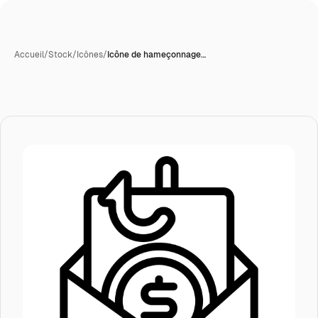
Accueil
/
Stock
/
Icônes
/
Icône de hameçonnage…