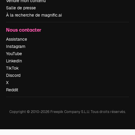
Vendre mon contenu
Salle de presse
À la recherche de magnific.ai
Nous contacter
Assistance
Instagram
YouTube
LinkedIn
TikTok
Discord
X
Reddit
Copyright © 2010-
2026
Freepik Company S.L.U.
Tous droits réservés
.