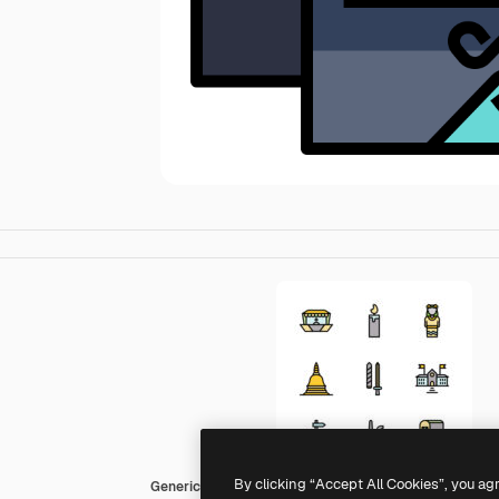
By clicking “Accept All Cookies”, you ag
Generic color lineal-color