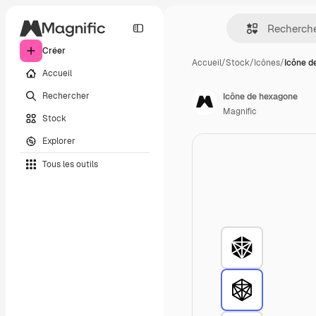
Créer
Accueil
/
Stock
/
Icônes
/
Icône d
Accueil
Rechercher
Icône de hexagone
Magnific
Stock
Explorer
Tous les outils