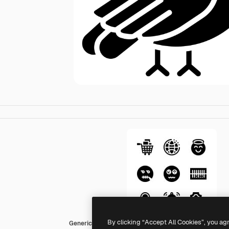
By clicking “Accept All Cookies”, you ag
Generic black fill