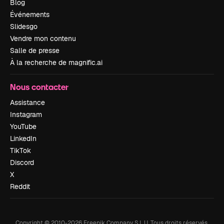
Blog
Événements
Slidesgo
Vendre mon contenu
Salle de presse
À la recherche de magnific.ai
Nous contacter
Assistance
Instagram
YouTube
LinkedIn
TikTok
Discord
X
Reddit
Copyright © 2010-
2026
Freepik Company S.L.U.
Tous droits réservés
.