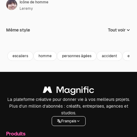
Icône de homme
Leremy
Même style
Tout voir
escaliers
homme
personnes âgées
accident
escal
La plateforme créative pour donner vie à vos meilleurs projets.
Plus d’un million d’abonnés : créatifs, entreprises, agences et
studios.
Français
Produits