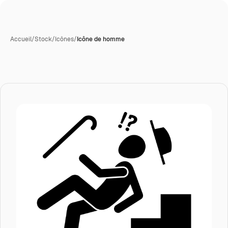
Accueil
/
Stock
/
Icônes
/
Icône de homme