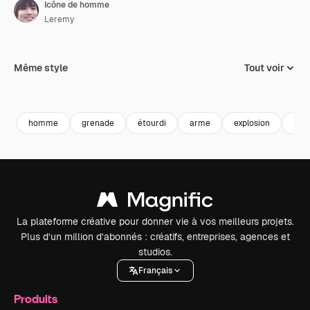
Icône de homme
Leremy
Même style
Tout voir
homme
grenade
étourdi
arme
explosion
bom
La plateforme créative pour donner vie à vos meilleurs projets.
Plus d’un million d’abonnés : créatifs, entreprises, agences et
studios.
Français
Produits