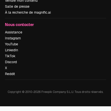
Vendre mon contenu
Salle de presse
À la recherche de magnific.ai
Nous contacter
Assistance
Instagram
YouTube
LinkedIn
TikTok
Discord
X
Reddit
Copyright © 2010-
2026
Freepik Company S.L.U.
Tous droits réservés
.