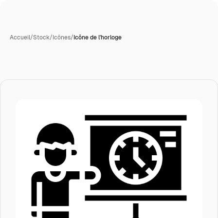
Accueil
/
Stock
/
Icônes
/
Icône de l'horloge