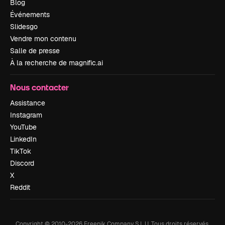
Blog
Événements
Slidesgo
Vendre mon contenu
Salle de presse
À la recherche de magnific.ai
Nous contacter
Assistance
Instagram
YouTube
LinkedIn
TikTok
Discord
X
Reddit
Copyright © 2010-
2026
Freepik Company S.L.U.
Tous droits réservés
.