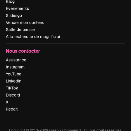
Blog
Événements
Slidesgo
Vendre mon contenu
Salle de presse
À la recherche de magnific.ai
Nous contacter
Assistance
Instagram
YouTube
LinkedIn
TikTok
Discord
X
Reddit
Copyright © 2010-
2026
Freepik Company S.L.U.
Tous droits réservés
.