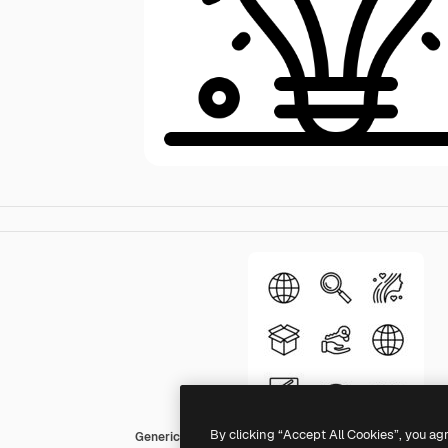
By clicking “Accept All Cookies”, you ag
Generic Detailed Outline