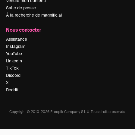
Vendre mon contenu
Salle de presse
À la recherche de magnific.ai
Nous contacter
Assistance
Instagram
YouTube
LinkedIn
TikTok
Discord
X
Reddit
Copyright © 2010-
2026
Freepik Company S.L.U.
Tous droits réservés
.