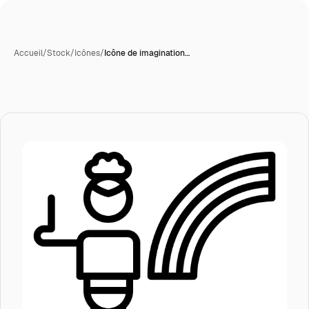
Accueil
/
Stock
/
Icônes
/
Icône de imagination…