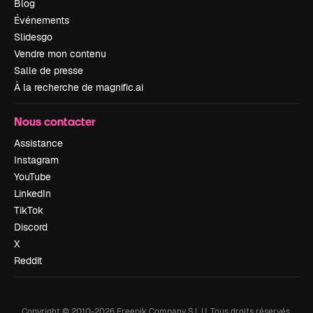
Blog
Événements
Slidesgo
Vendre mon contenu
Salle de presse
À la recherche de magnific.ai
Nous contacter
Assistance
Instagram
YouTube
LinkedIn
TikTok
Discord
X
Reddit
Copyright © 2010-
2026
Freepik Company S.L.U.
Tous droits réservés
.