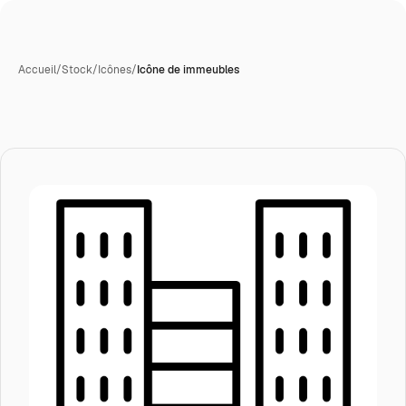
Accueil
/
Stock
/
Icônes
/
Icône de immeubles