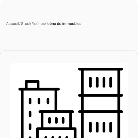
Accueil
/
Stock
/
Icônes
/
Icône de immeubles