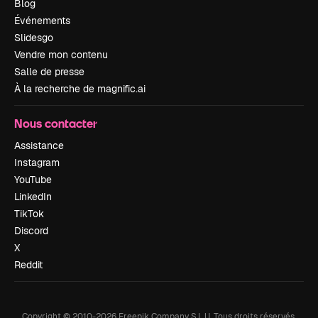
Blog
Événements
Slidesgo
Vendre mon contenu
Salle de presse
À la recherche de magnific.ai
Nous contacter
Assistance
Instagram
YouTube
LinkedIn
TikTok
Discord
X
Reddit
Copyright © 2010-
2026
Freepik Company S.L.U.
Tous droits réservés
.