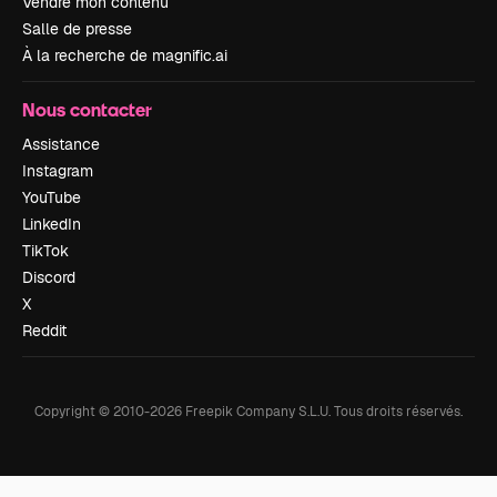
Vendre mon contenu
Salle de presse
À la recherche de magnific.ai
Nous contacter
Assistance
Instagram
YouTube
LinkedIn
TikTok
Discord
X
Reddit
Copyright © 2010-
2026
Freepik Company S.L.U.
Tous droits réservés
.