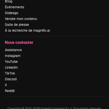
Blog
Événements
Slidesgo
Vendre mon contenu
Salle de presse
À la recherche de magnific.ai
Nous contacter
Assistance
Instagram
YouTube
LinkedIn
TikTok
Discord
X
Reddit
Copyright © 2010-
2026
Freepik Company S.L.U.
Tous droits réservés
.