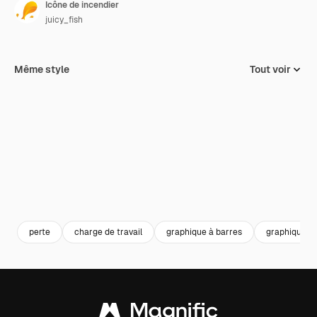
Icône de incendier
juicy_fish
Même style
Tout voir
perte
charge de travail
graphique à barres
graphique à 