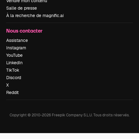
Vendre mon contenu
Salle de presse
À la recherche de magnific.ai
Nous contacter
Assistance
Instagram
YouTube
LinkedIn
TikTok
Discord
X
Reddit
Copyright © 2010-
2026
Freepik Company S.L.U.
Tous droits réservés
.