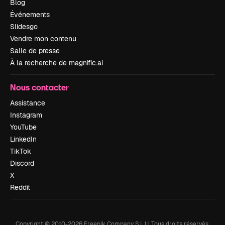
Blog
Événements
Slidesgo
Vendre mon contenu
Salle de presse
À la recherche de magnific.ai
Nous contacter
Assistance
Instagram
YouTube
LinkedIn
TikTok
Discord
X
Reddit
Copyright © 2010-
2026
Freepik Company S.L.U.
Tous droits réservés
.