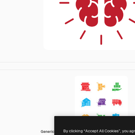
By clicking “Accept All Cookies”, you ag
Generic color fill