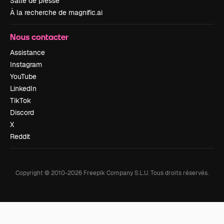
Salle de presse
À la recherche de magnific.ai
Nous contacter
Assistance
Instagram
YouTube
LinkedIn
TikTok
Discord
X
Reddit
Copyright © 2010-
2026
Freepik Company S.L.U.
Tous droits réservés
.