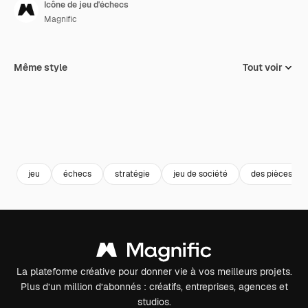
Icône de jeu d'échecs
Magnific
Même style
Tout voir
jeu
échecs
stratégie
jeu de société
des pièces d'
La plateforme créative pour donner vie à vos meilleurs projets.
Plus d’un million d’abonnés : créatifs, entreprises, agences et
studios.