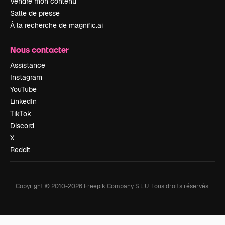
Vendre mon contenu
Salle de presse
À la recherche de magnific.ai
Nous contacter
Assistance
Instagram
YouTube
LinkedIn
TikTok
Discord
X
Reddit
Copyright © 2010-
2026
Freepik Company S.L.U.
Tous droits réservés
.