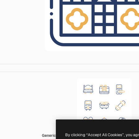
By clicking “Accept All Cookies”, you ag
Generic color outline