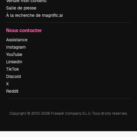
Vendre mon contenu
Salle de presse
À la recherche de magnific.ai
Nous contacter
Assistance
Instagram
YouTube
LinkedIn
TikTok
Discord
X
Reddit
Copyright © 2010-
2026
Freepik Company S.L.U.
Tous droits réservés
.